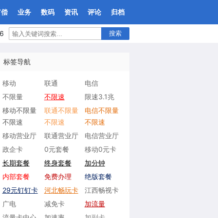
有偿
业务
数码
资讯
评论
归档
6
搜索
标签导航
移动
联通
电信
不限量
不限速
限速3.1兆
移动不限量
联通不限量
电信不限量
不限速
不限速
不限速
移动营业厅
联通营业厅
电信营业厅
政企卡
0元套餐
移动0元卡
长期套餐
终身套餐
加分钟
内部套餐
免费办理
绝版套餐
29元钉钉卡
河北畅玩卡
江西畅视卡
广电
减免卡
加流量
流量卡中心
加速率
加副卡