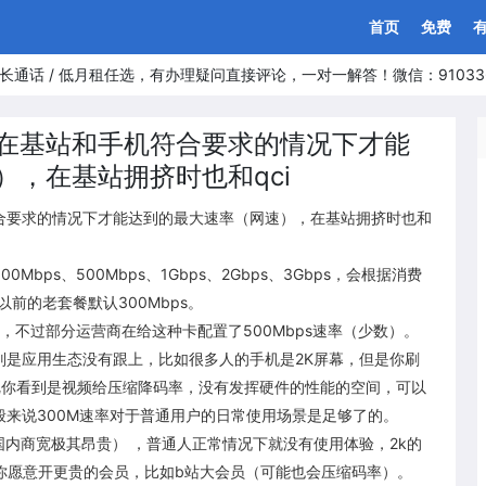
首页
免费
长通话 / 低月租任选，有办理疑问直接评论，一对一解答！微信：91033
在基站和手机符合要求的情况下才能
，在基站拥挤时也和qci
合要求的情况下才能达到的最大速率（网速），在基站拥挤时也和
bps、500Mbps、1Gbps、2Gbps、3Gbps，会根据消费
前的老套餐默认300Mbps。
率，不过部分运营商在给这种卡配置了500Mbps速率（少数）。
别是应用生态没有跟上，比如很多人的手机是2K屏幕，但是你刷
把你看到是视频给压缩降码率，没有发挥硬件的性能的空间，可以
来说300M速率对于普通用户的日常使用场景是足够了的。
国内商宽极其昂贵） ，普通人正常情况下就没有使用体验，2k的
说你愿意开更贵的会员，比如b站大会员（可能也会压缩码率）。