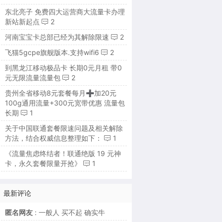
东北亮子 免费四大运营商大流量卡办理
新站新起点
2
河南宝宝卡总部已经为其解除限速
2
飞猫5gcpe旗舰版本.支持wifi6
2
到黑龙江移动极品卡 长期0元月租 带0
元无限流量流量包
2
贵州全省移动8元套餐每月➕加20元
100g通用流量+300元宽带优惠 流量包
长期
1
关于中国联通套餐限速问题及相关解除
方法，结合权威信息整理如下：
1
《流量焦虑终结者！联通绝版 19 元神
卡，永久套餐限量开抢》
1
最新评论
匿名网友
: 一般人 买不起 确实牛